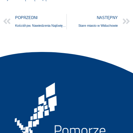
POPRZEDNI
NASTĘPNY
Kościół pw. Nawiedzenia Najświętszej Maryi Panny
Stare miasto w Widuchowie