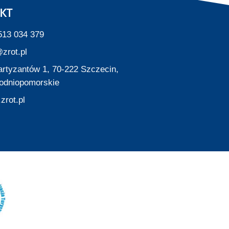
KT
513 034 379
zrot.pl
Partyzantów 1, 70-222 Szczecin,
odniopomorskie
zrot.pl