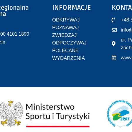
INFORMACJE
KONTA
egionalna
zna
ODKRYWAJ
+48 
POZNAWAJ
info@
000 4101 1890
ZWIEDZAJ
ul. 
cin
ODPOCZYWAJ
zach
POLECANE
www.
WYDARZENIA