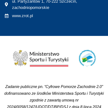
ul. Partyzantów 1, 70-222 Szczecin,
zachodniopomorskie
www.zrot.pl
Zadanie publiczne pn. “Cyfrowe Pomorze Zachodnie 2.0”
dofinansowano ze środków Ministerstwa Sportu i Turystyki
zgodnie z zawartą umową nr
2024/0058/1247/UDOT/DT/BP/DSJ z dnia 8 lipca 2024