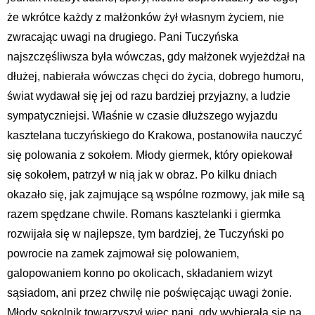
że wkrótce każdy z małżonków żył własnym życiem, nie
zwracając uwagi na drugiego. Pani Tuczyńska
najszczęśliwsza była wówczas, gdy małżonek wyjeżdżał na
dłużej, nabierała wówczas chęci do życia, dobrego humoru,
świat wydawał się jej od razu bardziej przyjazny, a ludzie
sympatyczniejsi. Właśnie w czasie dłuższego wyjazdu
kasztelana tuczyńskiego do Krakowa, postanowiła nauczyć
się polowania z sokołem. Młody giermek, który opiekował
się sokołem, patrzył w nią jak w obraz. Po kilku dniach
okazało się, jak zajmujące są wspólne rozmowy, jak miłe są
razem spędzane chwile. Romans kasztelanki i giermka
rozwijała się w najlepsze, tym bardziej, że Tuczyński po
powrocie na zamek zajmował się polowaniem,
galopowaniem konno po okolicach, składaniem wizyt
sąsiadom, ani przez chwilę nie poświęcając uwagi żonie.
Młody sokolnik towarzyszył więc pani, gdy wybierała się na