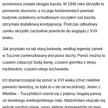
wzniesiona została okrągła baszta. W 1846 roku skrzydło to
ponownie zburzono, a na jego fundamentach powstał
budynek ozdobiony schodkowym szczytem zaś baszta
otrzymała dodatkową kondygnację. Podczas odbudowy
zamku skrzydło zachodnie powróciło do wyglądu z XVII
wieku.
Jak przystało na tak starą budowlę, według legendy zamek
w Tucznie zamieszkiwany jest przez duchy. Ponoć można tu
czasem zobaczyć białą damę, czasem giermka z stroju
myśliwskim, czasem oboje kochanków.
Ich dramat rozegrał się ponoć w XVI wieku (choć niektóre
powieści twierdzą, że było to o sto lat wcześniej). Jeden z
Wedlów – Tuczyńskich ożenił się z piękną i bogatą panną
ze świetnego wielkopolskiego rodu. Małżeństwo okazało się
jednak niezbyt udane, spory, kłótnie doprowadziły do tego,