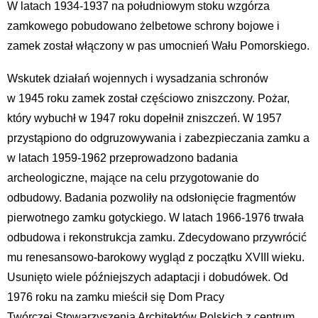
W latach 1934-1937 na południowym stoku wzgórza
zamkowego pobudowano żelbetowe schrony bojowe i
zamek został włączony w pas umocnień Wału Pomorskiego.
Wskutek działań wojennych i wysadzania schronów
w 1945 roku zamek został częściowo zniszczony. Pożar,
który wybuchł w 1947 roku dopełnił zniszczeń. W 1957
przystąpiono do odgruzowywania i zabezpieczania zamku a
w latach 1959-1962 przeprowadzono badania
archeologiczne, mające na celu przygotowanie do
odbudowy. Badania pozwoliły na odsłonięcie fragmentów
pierwotnego zamku gotyckiego. W latach 1966-1976 trwała
odbudowa i rekonstrukcja zamku. Zdecydowano przywrócić
mu renesansowo-barokowy wygląd z początku XVIII wieku.
Usunięto wiele późniejszych adaptacji i dobudówek. Od
1976 roku na zamku mieścił się Dom Pracy
Twórczej Stowarzyszenia Architektów Polskich z centrum