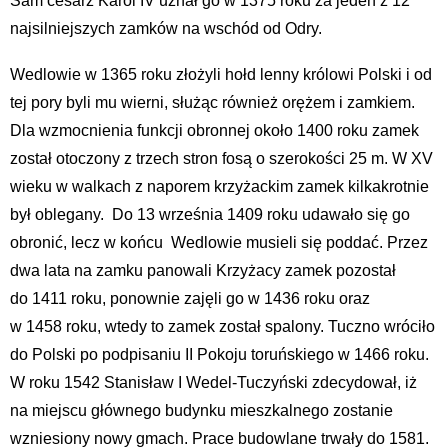
Sam cesarz Karol IV uznał go w 1375 roku za jeden z 12
najsilniejszych zamków na wschód od Odry.
Wedlowie w 1365 roku złożyli hołd lenny królowi Polski i od
tej pory byli mu wierni, służąc również orężem i zamkiem.
Dla wzmocnienia funkcji obronnej około 1400 roku zamek
został otoczony z trzech stron fosą o szerokości 25 m. W XV
wieku w walkach z naporem krzyżackim zamek kilkakrotnie
był oblegany. Do 13 września 1409 roku udawało się go
obronić, lecz w końcu Wedlowie musieli się poddać. Przez
dwa lata na zamku panowali Krzyżacy zamek pozostał
do 1411 roku, ponownie zajęli go w 1436 roku oraz
w 1458 roku, wtedy to zamek został spalony. Tuczno wróciło
do Polski po podpisaniu II Pokoju toruńskiego w 1466 roku.
W roku 1542 Stanisław I Wedel-Tuczyński zdecydował, iż
na miejscu głównego budynku mieszkalnego zostanie
wzniesiony nowy gmach. Prace budowlane trwały do 1581.