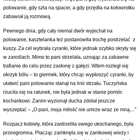
polowanie, gdy szła na spacer, a gdy przędła na kołowrotku
zabawiał ją rozmową.
Pewnego dnia, gdy cały niemal dwór wyjechał na
polowanie, kasztelanka też postanowiła trochę postrzelać z
kuszy. Za cel wybrała cyranki, które jednak szybko skryły się
w zaroślach. Mimo to pani strzelała, uznając za zabawne
trafianie do celu przez zasłonę z gałęzi. Wtem rozległ się
okrzyk bólu – to giermek, który chcąc wypłoszyć cyranki, by
ułatwić pani polowanie stanął na linii strzału. Tuczyńska
rzuciła się na ratunek, nie była jednak w stanie pomóc
kochankowi. Zanim wyzionął ducha zdołał jeszcze
wyszeptać – „O pani, moja miłość nie umrze wraz ze mną…”
Rozpacz kobiety, która zastrzeliła swego ukochanego, była
przeogromna. Płacząc zamknęła się w zamkowej wieży i