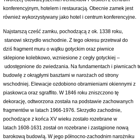
konferencyjnym, hotelem i restauracją. Obecnie zamek jest
również wykorzystywany jako hotel i centrum konferencyjne.
Najstarszą cześć zamku, pochodzącą z ok. 1338 roku,
stanowi skrzydło wschodnie. Z tego okresu przetrwał do
dziś fragment muru o wątku gotyckim oraz piwnice
sklepione kolebkowo, wzniesione z cegły gotyckiej –
udostępnione do zwiedzania. Na fundamentach i piwnicach t
budowlę z okrągłymi basztami w narożach od strony
wschodniej. Elewacje ozdobiono obramieniami okiennymi z
piaskowca oraz sgraffito. W 1846 roku zniszczono tę
dekorację, odtworzona została na podstawie zachowanych
fragmentów w latach 1966-1976. Skrzydło zachodnie,
pochodzące z końca XV wieku zostało rozebrane w
latach 1608-1631 został on rozebrane i zastąpione nową
barokową budowlą. W jego północno-zachodnim narożniku