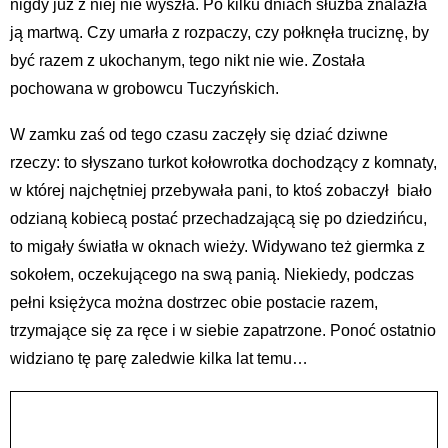
nigdy już z niej nie wyszła. Po kilku dniach służba znalazła
ją martwą. Czy umarła z rozpaczy, czy połknęła truciznę, by
być razem z ukochanym, tego nikt nie wie. Została
pochowana w grobowcu Tuczyńskich.
W zamku zaś od tego czasu zaczęły się dziać dziwne
rzeczy: to słyszano turkot kołowrotka dochodzący z komnaty,
w której najchętniej przebywała pani, to ktoś zobaczył biało
odzianą kobiecą postać przechadzającą się po dziedzińcu,
to migały światła w oknach wieży. Widywano też giermka z
sokołem, oczekującego na swą panią. Niekiedy, podczas
pełni księżyca można dostrzec obie postacie razem,
trzymające się za ręce i w siebie zapatrzone. Ponoć ostatnio
widziano tę parę zaledwie kilka lat temu…