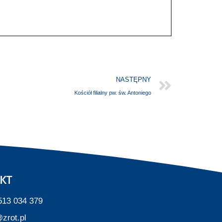
NASTĘPNY
Kościół filialny pw. św. Antoniego
KT
513 034 379
zrot.pl