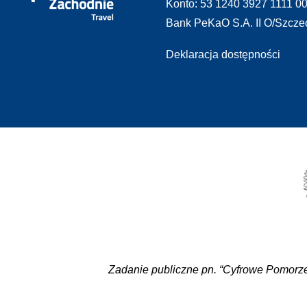
Konto: 53 1240 3927 1111 0
Bank PeKaO S.A. II O/Szcze
Deklaracja dostępności
Zadanie publiczne pn. “Cyfrowe Pomorze