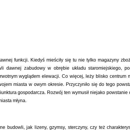
ej funkcji. Kiedyś mieściły się tu nie tylko magazyny zbożow
wli dawnej zabudowy w obrębie układu staromiejskiego, p
rwotnym wyglądem elewacji. Co więcej, leży blisko centrum m
jem miasta w owym okresie. Przyczyniło się do tego powstanie
oniunktura gospodarcza. Rozwój ten wymusił niejako powstan
miasta młyna.
ne budowli, jak lizeny, gzymsy, sterczyny, czy też charakter