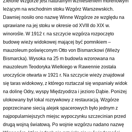
Zielone Wzgórze jest naturalnym wzniesieniem morenowym
leżącym na wschodnim stoku Wzgórz Warszewskich.
Dawniej nosiło ono nazwę Winne Wzgórze ze względu na
uprawiane na jej stoku w okresie od XVIII do XIX w.
winorośle. W 1912 r. na szczycie wzgórza rozpoczęto
budowę wieży widokowej mającej być pomnikiem –
mauzoleum poświęconym Otto von Bismarckowi (Wieży
Bismarcka). Wysoka na 25 m budowla wzorowana na
mauzoleum Teodoryka Wielkiego w Rawennie została
uroczyście otwarta w 1921 r. Na szczycie wieży znajdował
się taras widokowy, z którego roztaczał się wspaniały widok
na dolinę Odry, wyspy Międzyodrza i jezioro Dąbie. Poniżej
ulokowany był lokal rozrywkowy z restauracją. Wzgórze
poprzecinane siecią alejek spacerowych było jednym z
najpopularniejszych miejsc wypoczynku szczecinian przed
drugą wojną światową. Po wojnie wzgórzu nadano nazwę