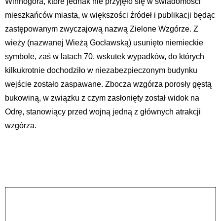
Winnogóra, które jednak nie przyjęło się w świadomości
mieszkańców miasta, w większości źródeł i publikacji będąc
zastępowanym zwyczajową nazwą Zielone Wzgórze. Z
wieży (nazwanej Wieżą Gocławską) usunięto niemieckie
symbole, zaś w latach 70. wskutek wypadków, do których
kilkukrotnie dochodziło w niezabezpieczonym budynku
wejście zostało zaspawane. Zbocza wzgórza porosły gęstą
bukowiną, w związku z czym zasłonięty został widok na
Odrę, stanowiący przed wojną jedną z głównych atrakcji
wzgórza.