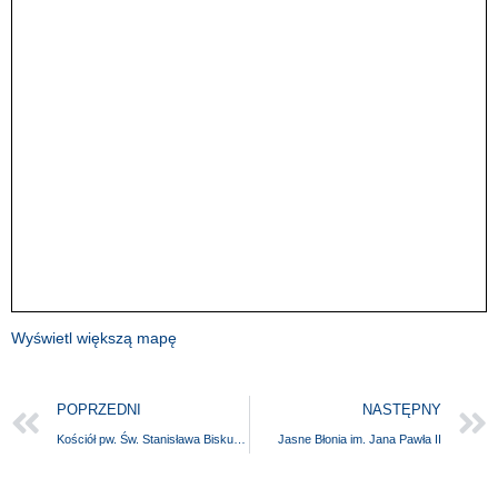
Wyświetl większą mapę
POPRZEDNI
NASTĘPNY
Kościół pw. Św. Stanisława Biskupa i Męczennika
Jasne Błonia im. Jana Pawła II