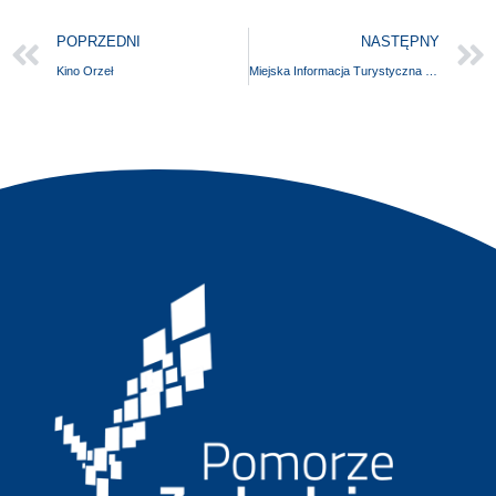
POPRZEDNI
NASTĘPNY
Kino Orzeł
Miejska Informacja Turystyczna w Kołobrzegu