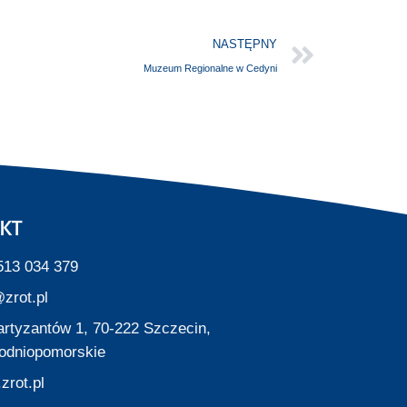
NASTĘPNY
Muzeum Regionalne w Cedyni
KT
513 034 379
zrot.pl
Partyzantów 1, 70-222 Szczecin,
odniopomorskie
zrot.pl