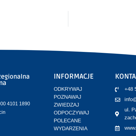
INFORMACJE
KONTA
egionalna
zna
ODKRYWAJ
+48 
POZNAWAJ
info@
000 4101 1890
ZWIEDZAJ
ul. 
cin
ODPOCZYWAJ
zach
POLECANE
www.
WYDARZENIA