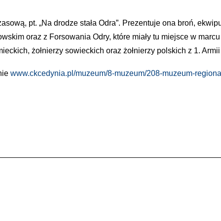
zasową, pt. „Na drodze stała Odra”. Prezentuje ona broń, ekw
wskim oraz z Forsowania Odry, które miały tu miejsce w marcu
eckich, żołnierzy sowieckich oraz żołnierzy polskich z 1. Armi
nie
www.ckcedynia.pl/muzeum/8-muzeum/208-muzeum-regiona