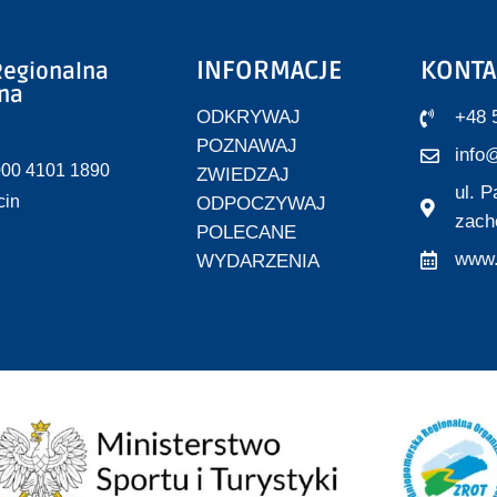
INFORMACJE
KONTA
egionalna
zna
ODKRYWAJ
+48 
POZNAWAJ
info@
000 4101 1890
ZWIEDZAJ
ul. 
cin
ODPOCZYWAJ
zach
POLECANE
www.
WYDARZENIA