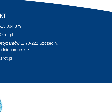
KT
513 034 379
zrot.pl
Partyzantów 1, 70-222 Szczecin,
odniopomorskie
zrot.pl