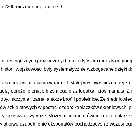
eum/208-muzeum-regionalne-3
rcheologicznych prowadzonych na cedyńskim grodzisku, podgr
 i historii wojskowości były systematycznie wzbogacane dzięki
ności podziwiać można w ramach stałej wystawy muzealnej zaty
ą: poroże jelenia olbrzymiego oraz łopatka i cios mamuta. Z e
y, naczynia i żarna, a także broń i popielnice. Ze średniowiec
ów szkieletowych w postaci ozdób: kabłączków skroniowych, pi
gry, krzesiwa, czy noże. Muzeum posiada również egzemplarze w
 Wyjątkowe uzupełnienie eksponatów pochodzących z wczesnego 