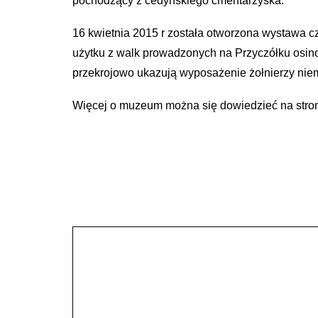
pochodzący z cedyńskiego cmentarzyska.
16 kwietnia 2015 r została otworzona wystawa c
użytku z walk prowadzonych na Przyczółku osino
przekrojowo ukazują wyposażenie żołnierzy niemi
Więcej o muzeum można się dowiedzieć na stro