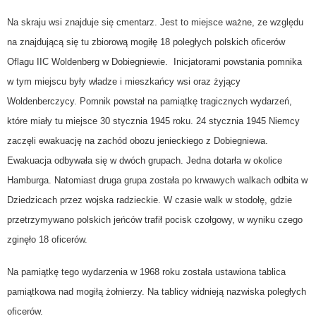
Na skraju wsi znajduje się cmentarz. Jest to miejsce ważne, ze względu
na znajdującą się tu zbiorową mogiłę 18 poległych polskich oficerów
Oflagu IIC Woldenberg w Dobiegniewie. Inicjatorami powstania pomnika
w tym miejscu były władze i mieszkańcy wsi oraz żyjący
Woldenberczycy. Pomnik powstał na pamiątkę tragicznych wydarzeń,
które miały tu miejsce 30 stycznia 1945 roku. 24 stycznia 1945 Niemcy
zaczęli ewakuację na zachód obozu jenieckiego z Dobiegniewa.
Ewakuacja odbywała się w dwóch grupach. Jedna dotarła w okolice
Hamburga. Natomiast druga grupa została po krwawych walkach odbita w
Dziedzicach przez wojska radzieckie. W czasie walk w stodołę, gdzie
przetrzymywano polskich jeńców trafił pocisk czołgowy, w wyniku czego
zginęło 18 oficerów.
Na pamiątkę tego wydarzenia w 1968 roku została ustawiona tablica
pamiątkowa nad mogiłą żołnierzy. Na tablicy widnieją nazwiska poległych
oficerów.