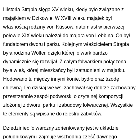
Historia Strąpia sięga XV wieku, kiedy było związane z
majątkiem w Dzikowie. W XVIII wieku majątek był
własnością rodziny von Küssow, natomiast w pierwszej
połowie XIX wieku należał do majora von Lebbina. On był
fundatorem dworu i parku. Kolejnym właścicielem Strąpia
była rodzina Wöller, dzięki której folwark bardzo
dynamicznie się rozwijał. Z całym folwarkiem połączona
była wieś, której mieszkańcy byli zatrudnieni w majątku.
Hodowano tu między innymi konie, bydło oraz trzodę
chlewną. Do dzisiaj we wsi zachował się dobrze zachowany
przestrzennie zespół podworski o czytelnej kompozycji
złożonej z dworu, parku i zabudowy folwarcznej. Wszystkie
te elementy są wpisane do rejestru zabytków.
Dziedziniec folwarczny zorientowany jest w układzie
południkowym i zajmuje wschodnią część dawnego