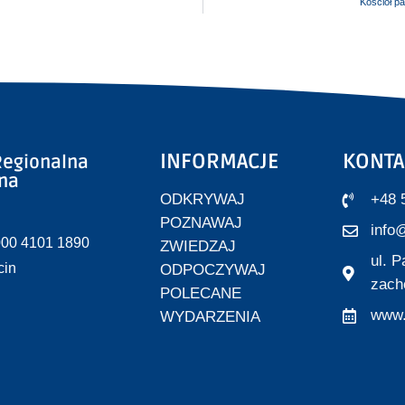
Kościół p
INFORMACJE
KONTA
egionalna
zna
ODKRYWAJ
+48 
POZNAWAJ
info@
000 4101 1890
ZWIEDZAJ
ul. 
cin
ODPOCZYWAJ
zach
POLECANE
www.
WYDARZENIA