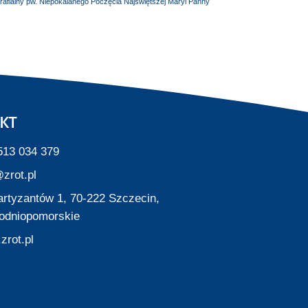
arafialny pw. Niepokalanego Poczęcia Najświętszej Maryi Panny
KT
513 034 379
zrot.pl
Partyzantów 1, 70-222 Szczecin,
odniopomorskie
zrot.pl