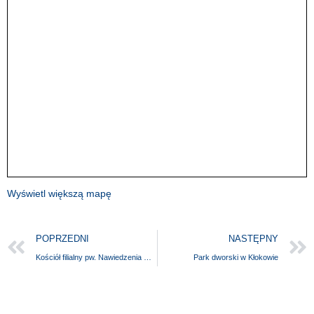
Wyświetl większą mapę
POPRZEDNI
NASTĘPNY
Kościół filialny pw. Nawiedzenia Najświętszej Maryi Panny
Park dworski w Kłokowie