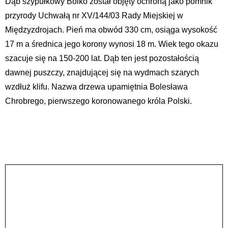
Dąb szypułkowy Bolko został objęty ochroną jako pomnik
przyrody Uchwałą nr XV/144/03 Rady Miejskiej w
Międzyzdrojach. Pień ma obwód 330 cm, osiąga wysokość
17 m a średnica jego korony wynosi 18 m. Wiek tego okazu
szacuje się na 150-200 lat. Dąb ten jest pozostałością
dawnej puszczy, znajdującej się na wydmach szarych
wzdłuż klifu. Nazwa drzewa upamiętnia Bolesława
Chrobrego, pierwszego koronowanego króla Polski.