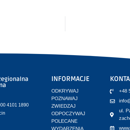
INFORMACJE
KONTA
egionalna
zna
ODKRYWAJ
+48 
POZNAWAJ
info@
000 4101 1890
ZWIEDZAJ
ul. 
cin
ODPOCZYWAJ
zach
POLECANE
www.
WYDARZENIA