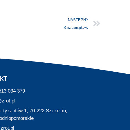
NASTĘPNY
Głaz pamiątkowy
KT
513 034 379
zrot.pl
Partyzantów 1, 70-222 Szczecin,
odniopomorskie
zrot.pl