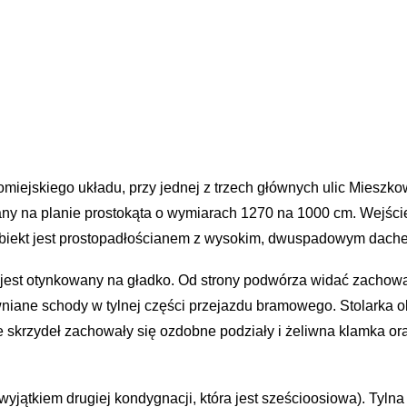
miejskiego układu, przy jednej z trzech głównych ulic Mieszkow
any na planie prostokąta o wymiarach 1270 na 1000 cm. Wejśc
 Obiekt jest prostopadłościanem z wysokim, dwuspadowym dach
 jest otynkowany na gładko. Od strony podwórza widać zachow
niane schody w tylnej części przejazdu bramowego. Stolarka o
skrzydeł zachowały się ozdobne podziały i żeliwna klamka o
yjątkiem drugiej kondygnacji, która jest sześcioosiowa). Tylna