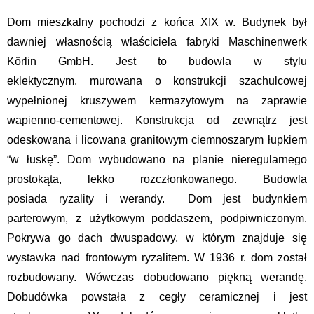
Dom mieszkalny pochodzi z końca XIX w. Budynek był
dawniej własnością właściciela fabryki Maschinenwerk
Körlin GmbH. Jest to budowla w stylu
eklektycznym, murowana o konstrukcji szachulcowej
wypełnionej kruszywem kermazytowym na zaprawie
wapienno-cementowej. Konstrukcja od zewnątrz jest
odeskowana i licowana granitowym ciemnoszarym łupkiem
“w łuskę”. Dom wybudowano na planie nieregularnego
prostokąta, lekko rozczłonkowanego. Budowla
posiada ryzality i werandy. Dom jest budynkiem
parterowym, z użytkowym poddaszem, podpiwniczonym.
Pokrywa go dach dwuspadowy, w którym znajduje się
wystawka nad frontowym ryzalitem. W 1936 r. dom został
rozbudowany. Wówczas dobudowano piękną werandę.
Dobudówka powstała z cegły ceramicznej i jest