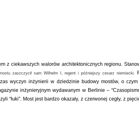
ym z ciekawszych walorów architektonicznych regionu. Stanow
mostu zaszczycił sam Wilhelm I, regent i późniejszy cesarz niemiecki.
 czas wyczyn inżynierii w dziedzinie budowy mostów, o czy
gazynie inżynieryjnym wydawanym w Berlinie – “Czasopismo 
li “łuki”. Most jest bardzo okazały, z czerwonej cegły, z pięci