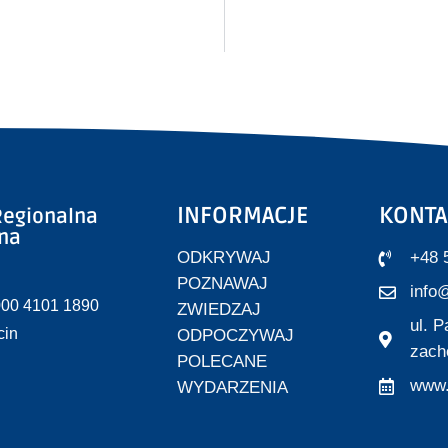
INFORMACJE
KONTA
egionalna
zna
ODKRYWAJ
+48 
POZNAWAJ
info@
000 4101 1890
ZWIEDZAJ
ul. 
cin
ODPOCZYWAJ
zach
POLECANE
www.
WYDARZENIA