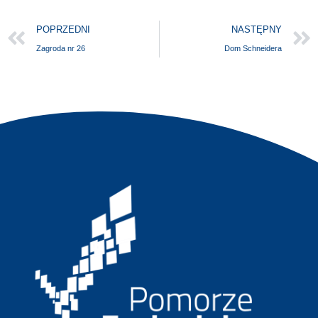
POPRZEDNI
NASTĘPNY
Zagroda nr 26
Dom Schneidera