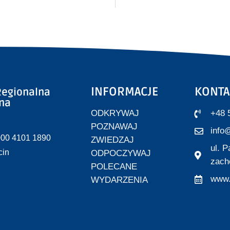
INFORMACJE
KONTA
egionalna
zna
ODKRYWAJ
+48 
POZNAWAJ
info@
000 4101 1890
ZWIEDZAJ
ul. 
cin
ODPOCZYWAJ
zach
POLECANE
www.
WYDARZENIA