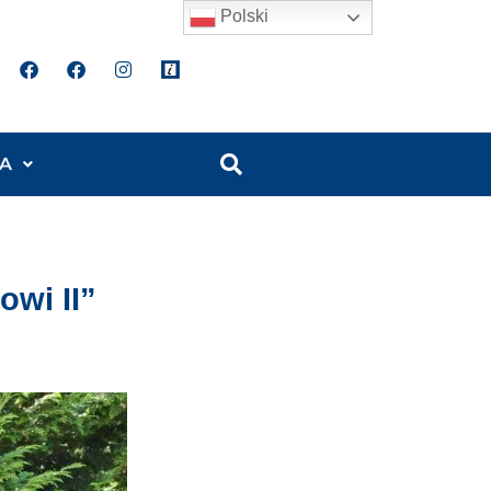
Polski
A
wi II”