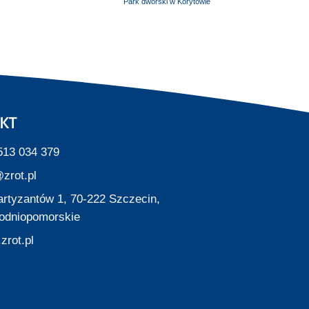
Park dworski w Korytowie
KT
513 034 379
zrot.pl
Partyzantów 1, 70-222 Szczecin,
odniopomorskie
zrot.pl