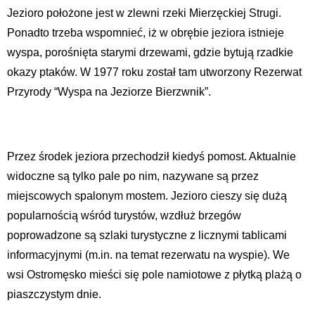
Jezioro położone jest w zlewni rzeki Mierzęckiej Strugi.
Ponadto trzeba wspomnieć, iż w obrębie jeziora istnieje
wyspa, porośnięta starymi drzewami, gdzie bytują rzadkie
okazy ptaków. W 1977 roku został tam utworzony Rezerwat
Przyrody “Wyspa na Jeziorze Bierzwnik”.
Przez środek jeziora przechodził kiedyś pomost. Aktualnie
widoczne są tylko pale po nim, nazywane są przez
miejscowych spalonym mostem. Jezioro cieszy się dużą
popularnością wśród turystów, wzdłuż brzegów
poprowadzone są szlaki turystyczne z licznymi tablicami
informacyjnymi (m.in. na temat rezerwatu na wyspie). We
wsi Ostromęsko mieści się pole namiotowe z płytką plażą o
piaszczystym dnie.