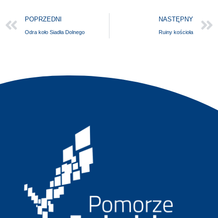
POPRZEDNI
NASTĘPNY
Odra koło Siadła Dolnego
Ruiny kościoła