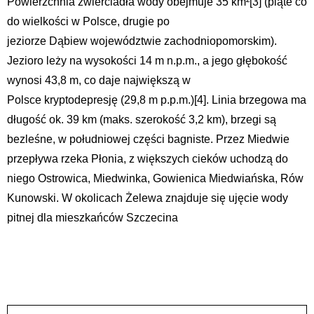
Powierzchnia zwierciadła wody obejmuje 35 km²[3] (piąte co
do wielkości w Polsce, drugie po
jeziorze Dąbiew województwie zachodniopomorskim).
Jezioro leży na wysokości 14 m n.p.m., a jego głębokość
wynosi 43,8 m, co daje największą w
Polsce kryptodepresję (29,8 m p.p.m.)[4]. Linia brzegowa ma
długość ok. 39 km (maks. szerokość 3,2 km), brzegi są
bezleśne, w południowej części bagniste. Przez Miedwie
przepływa rzeka Płonia, z większych cieków uchodzą do
niego Ostrowica, Miedwinka, Gowienica Miedwiańska, Rów
Kunowski. W okolicach Żelewa znajduje się ujęcie wody
pitnej dla mieszkańców Szczecina