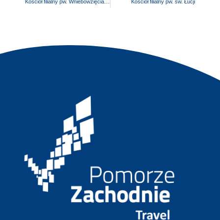
Kościół filialny pw. Wniebowzięcia Najświętszej Maryi Panny
Kościół filialny pw. św. Łucji