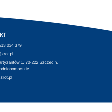
KT
513 034 379
zrot.pl
Partyzantów 1, 70-222 Szczecin,
odniopomorskie
zrot.pl