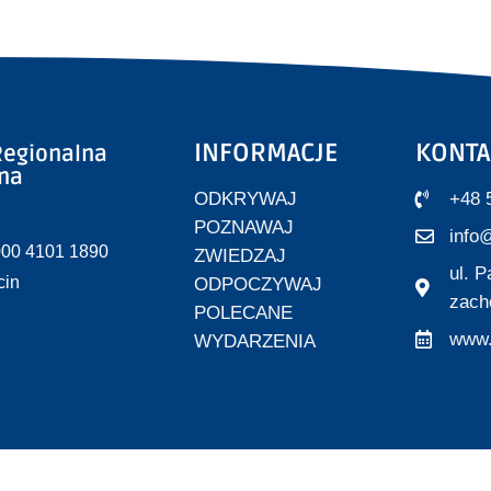
INFORMACJE
KONTA
egionalna
zna
ODKRYWAJ
+48 
POZNAWAJ
info@
000 4101 1890
ZWIEDZAJ
ul. 
cin
ODPOCZYWAJ
zach
POLECANE
www.
WYDARZENIA