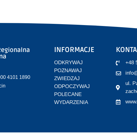
INFORMACJE
KONTA
egionalna
zna
ODKRYWAJ
+48 
POZNAWAJ
info@
000 4101 1890
ZWIEDZAJ
ul. 
cin
ODPOCZYWAJ
zach
POLECANE
www.
WYDARZENIA