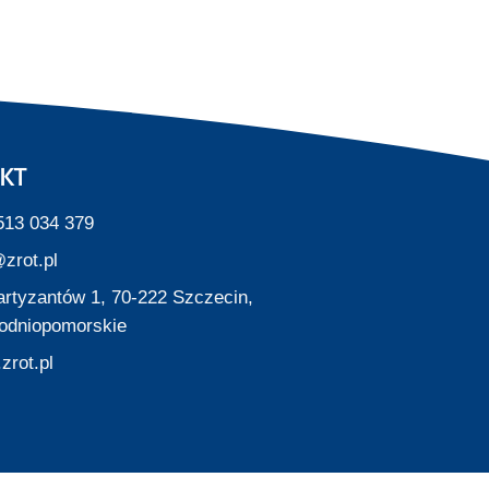
KT
513 034 379
zrot.pl
Partyzantów 1, 70-222 Szczecin,
odniopomorskie
zrot.pl