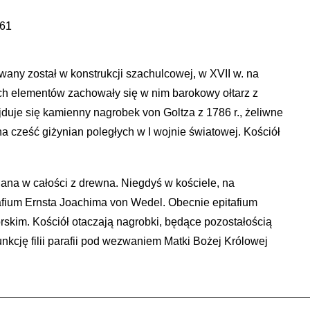
361
wany został w konstrukcji szachulcowej, w XVII w. na
zych elementów zachowały się w nim barokowy ołtarz z
ajduje się kamienny nagrobek von Goltza z 1786 r., żeliwne
na cześć giżynian poległych w I wojnie światowej. Kościół
ana w całości z drewna. Niegdyś w kościele, na
tafium Ernsta Joachima von Wedel. Obecnie epitafium
orskim. Kościół otaczają nagrobki, będące pozostałością
kcję filii parafii pod wezwaniem Matki Bożej Królowej