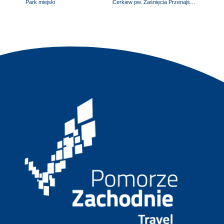
Park miejski
Cerkiew pw. Zaśnięcia Przenajświętszej Bogurodzicy