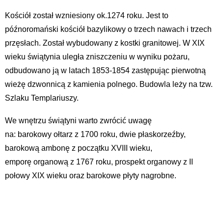
Kościół został wzniesiony ok.1274 roku. Jest to
późnoromański kościół bazylikowy o trzech nawach i trzech
przęsłach. Został wybudowany z kostki granitowej. W XIX
wieku świątynia uległa zniszczeniu w wyniku pożaru,
odbudowano ją w latach 1853-1854 zastępując pierwotną
wieżę dzwonnicą z kamienia polnego. Budowla leży na tzw.
Szlaku Templariuszy.
We wnętrzu świątyni warto zwrócić uwagę
na: barokowy ołtarz z 1700 roku, dwie płaskorzeźby,
barokową ambonę z początku XVIII wieku,
emporę organową z 1767 roku, prospekt organowy z II
połowy XIX wieku oraz barokowe płyty nagrobne.