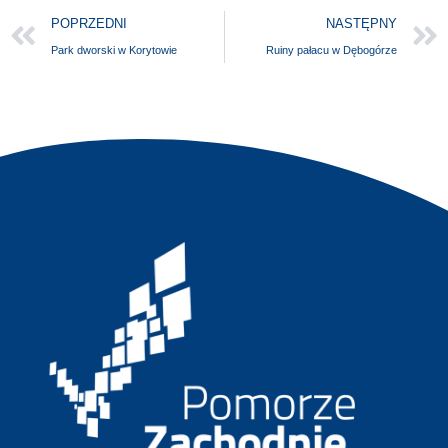
POPRZEDNI
NASTĘPNY
Park dworski w Korytowie
Ruiny pałacu w Dębogórze