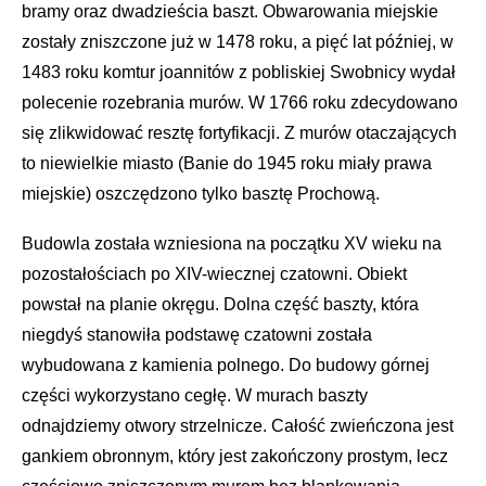
bramy oraz dwadzieścia baszt. Obwarowania miejskie
zostały zniszczone już w 1478 roku, a pięć lat później, w
1483 roku komtur joannitów z pobliskiej Swobnicy wydał
polecenie rozebrania murów. W 1766 roku zdecydowano
się zlikwidować resztę fortyfikacji. Z murów otaczających
to niewielkie miasto (Banie do 1945 roku miały prawa
miejskie) oszczędzono tylko basztę Prochową.
Budowla została wzniesiona na początku XV wieku na
pozostałościach po XIV-wiecznej czatowni. Obiekt
powstał na planie okręgu. Dolna część baszty, która
niegdyś stanowiła podstawę czatowni została
wybudowana z kamienia polnego. Do budowy górnej
części wykorzystano cegłę. W murach baszty
odnajdziemy otwory strzelnicze. Całość zwieńczona jest
gankiem obronnym, który jest zakończony prostym, lecz