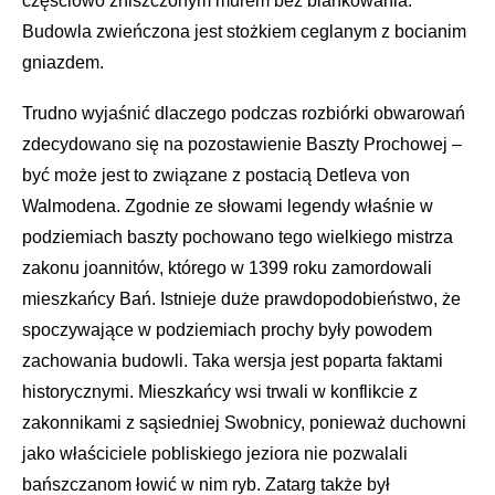
częściowo zniszczonym murem bez blankowania.
Budowla zwieńczona jest stożkiem ceglanym z bocianim
gniazdem.
Trudno wyjaśnić dlaczego podczas rozbiórki obwarowań
zdecydowano się na pozostawienie Baszty Prochowej –
być może jest to związane z postacią Detleva von
Walmodena. Zgodnie ze słowami legendy właśnie w
podziemiach baszty pochowano tego wielkiego mistrza
zakonu joannitów, którego w 1399 roku zamordowali
mieszkańcy Bań. Istnieje duże prawdopodobieństwo, że
spoczywające w podziemiach prochy były powodem
zachowania budowli. Taka wersja jest poparta faktami
historycznymi. Mieszkańcy wsi trwali w konflikcie z
zakonnikami z sąsiedniej Swobnicy, ponieważ duchowni
jako właściciele pobliskiego jeziora nie pozwalali
bańszczanom łowić w nim ryb. Zatarg także był