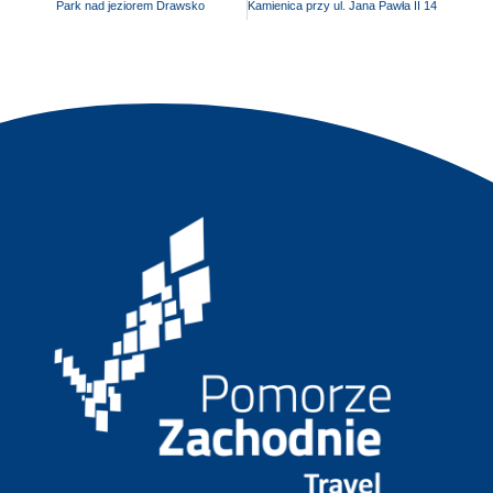
Park nad jeziorem Drawsko
Kamienica przy ul. Jana Pawła II 14