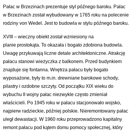
Pałac w Brzezinach prezentuje styl późnego baroku. Pałac
w Brzezinach został wybudowany w 1765 roku na polecenie
rodziny von Wedel. Jest to budowla w stylu późnego baroku.
XVIII – wieczny obiekt został wzniesiony na
planie prostokąta. To okazała i bogato zdobiona budowla.
Uwagę przykuwają liczne detale architektoniczne. Atrakcję
pałacu stanowi wieżyczka z balkonem. Przed budynkiem
znajduje się fontanna. Wnętrza pałacu były bogato
wyposażone, były to m.in. drewniane barokowe schody,
pilastry i ozdobne szczyty. Od początku XIX wieku do
wybuchu II wojny pałac niezwykle często zmieniał
właścicieli. Po 1945 roku w pałacu stacjonowało wojsko,
najpierw radzieckie, później polskie. Nieremontowany pałac
uległ dewastacji. W 1960 roku przeprowadzono kapitalny
remont pałacu pod kątem domu pomocy społecznej, który