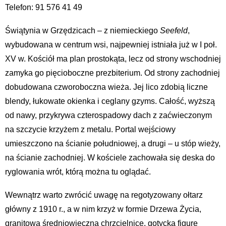
Telefon: 91 576 41 49
Świątynia w Grzędzicach – z niemieckiego
Seefeld
,
wybudowana w centrum wsi, najpewniej istniała już w I poł.
XV w. Kościół ma plan prostokąta, lecz od strony wschodniej
zamyka go pięcioboczne prezbiterium. Od strony zachodniej
dobudowana czworoboczna wieża. Jej lico zdobią liczne
blendy, łukowate okienka i ceglany gzyms. Całość, wyższą
od nawy, przykrywa czterospadowy dach z zaćwieczonym
na szczycie krzyżem z metalu. Portal wejściowy
umieszczono na ścianie południowej, a drugi – u stóp wieży,
na ścianie zachodniej. W kościele zachowała się deska do
ryglowania wrót, którą można tu oglądać.
Wewnątrz warto zwrócić uwagę na regotyzowany ołtarz
główny z 1910 r., a w nim krzyż w formie Drzewa Życia,
granitową średniowieczną chrzcielnicę, gotycką figurę