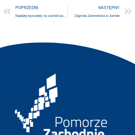
POPRZEDNI
NASTĘPNY
Najdalej wysunięty na zachód punkt Polski
Zagroda Jamneńska w Jamnie