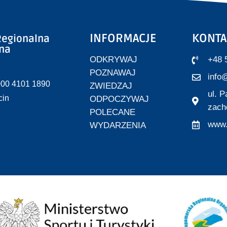
INFORMACJE
KONTA
egionalna
zna
ODKRYWAJ
+48 
POZNAWAJ
info@
000 4101 1890
ZWIEDZAJ
ul. 
cin
ODPOCZYWAJ
zach
POLECANE
www.
WYDARZENIA