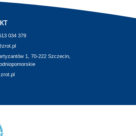
KT
513 034 379
zrot.pl
Partyzantów 1, 70-222 Szczecin,
odniopomorskie
zrot.pl