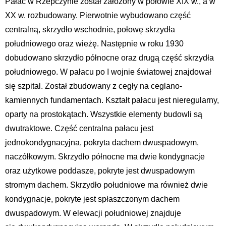
Pałac w Rzepczynie został założony w połowie XIX w., a w
XX w. rozbudowany. Pierwotnie wybudowano część
centralną, skrzydło wschodnie, połowę skrzydła
południowego oraz wieżę. Następnie w roku 1930
dobudowano skrzydło północne oraz drugą część skrzydła
południowego. W pałacu po I wojnie światowej znajdował
się szpital. Został zbudowany z cegły na ceglano-
kamiennych fundamentach. Kształt pałacu jest nieregularny,
oparty na prostokątach. Wszystkie elementy budowli są
dwutraktowe. Część centralna pałacu jest
jednokondygnacyjna, pokryta dachem dwuspadowym,
naczółkowym. Skrzydło północne ma dwie kondygnacje
oraz użytkowe poddasze, pokryte jest dwuspadowym
stromym dachem. Skrzydło południowe ma również dwie
kondygnacje, pokryte jest spłaszczonym dachem
dwuspadowym. W elewacji południowej znajduje