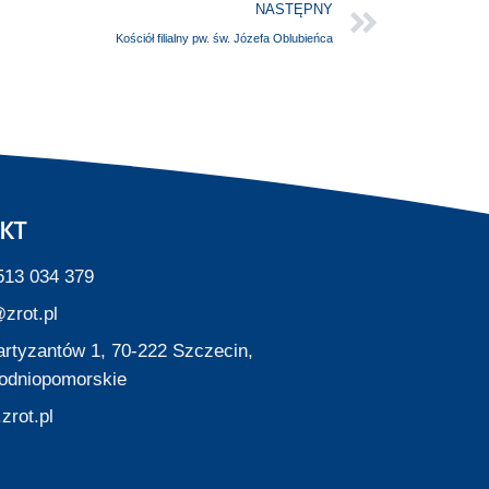
NASTĘPNY
Kościół filialny pw. św. Józefa Oblubieńca
KT
513 034 379
zrot.pl
Partyzantów 1, 70-222 Szczecin,
odniopomorskie
zrot.pl