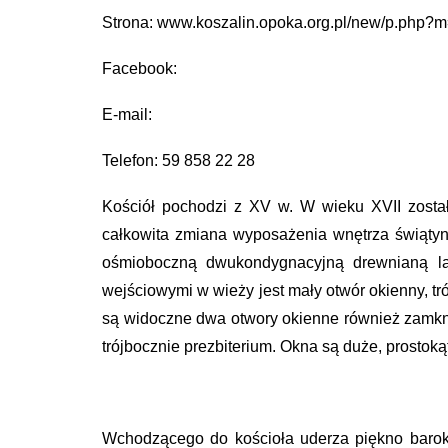
Strona: www.koszalin.opoka.org.pl/new/p.php
Facebook:
E-mail:
Telefon: 59 858 22 28
Kościół pochodzi z XV w. W wieku XVII zosta
całkowita zmiana wyposażenia wnętrza świątyn
ośmioboczną dwukondygnacyjną drewnianą lat
wejściowymi w wieży jest mały otwór okienny, t
są widoczne dwa otwory okienne również zamknię
trójbocznie prezbiterium. Okna są duże, prostok
Wchodzącego do kościoła uderza piękno baroko