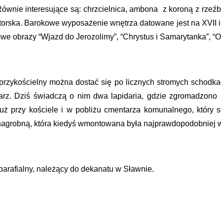
wnie interesujące są: chrzcielnica, ambona z koroną z rzeźbam
torska. Barokowe wyposażenie wnętrza datowane jest na XVII
we obrazy “Wjazd do Jerozolimy”, “Chrystus i Samarytanka”, “Ofi
 przykościelny można dostać się po licznych stromych schodka
tarz. Dziś świadczą o nim dwa lapidaria, gdzie zgromadzono
 tuż przy kościele i w pobliżu cmentarza komunalnego, który
nagrobną, która kiedyś wmontowana była najprawdopodobniej 
parafialny, należący do dekanatu w Sławnie.