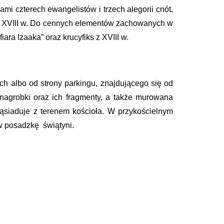
i czterech ewangelistów i trzech alegorii cnót,
 i XVIII w. Do cennych elementów zachowanych w
ara Izaaka” oraz krucyfiks z XVIII w.
ch albo od strony parkingu, znajdującego się od
 nagrobki oraz ich fragmenty, a także murowana
 sąsiaduje z terenem kościoła. W przykościelnym
w posadzkę świątyni.