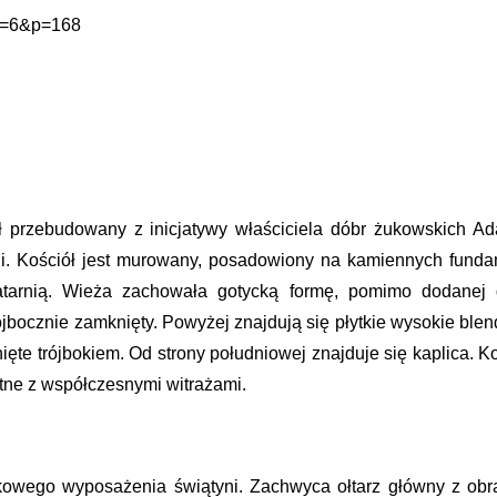
?m=6&p=168
ł przebudowany z inicjatywy właściciela dóbr żukowskich A
i. Kościół jest murowany, posadowiony na kamiennych funda
arnią. Wieża zachowała gotycką formę, pomimo dodanej do
rójbocznie zamknięty. Powyżej znajdują się płytkie wysokie bl
te trójbokiem. Od strony południowej znajduje się kaplica. 
ątne z współczesnymi witrażami.
wego wyposażenia świątyni. Zachwyca ołtarz główny z obra