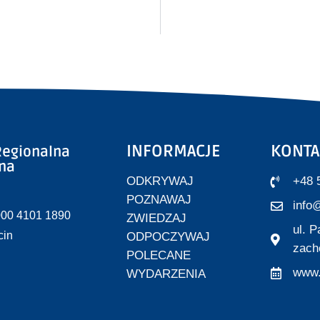
INFORMACJE
KONTA
egionalna
zna
ODKRYWAJ
+48 
POZNAWAJ
info@
000 4101 1890
ZWIEDZAJ
ul. 
cin
ODPOCZYWAJ
zach
POLECANE
www.
WYDARZENIA