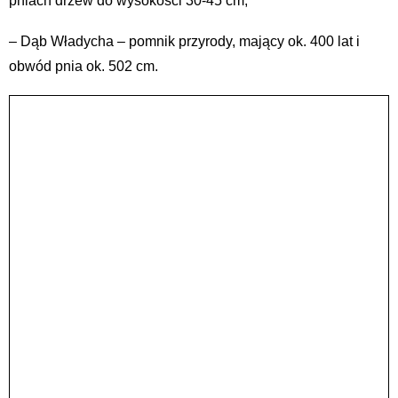
pniach drzew do wysokości 30-45 cm,
– Dąb Władycha – pomnik przyrody, mający ok. 400 lat i
obwód pnia ok. 502 cm.