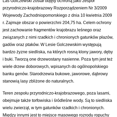
Las Golczewski został objęty ochroną jako zespół
przyrodniczo-krajobrazowy Rozporządzeniem Nr 3/2009
Wojewody Zachodniopomorskiego z dnia 10 kwietnia 2009
r. Zajmuje obszar o powierzchni 204,75 ha. Celem ochrony
jest zachowanie fragmentów krajobrazu leśnego oraz
związanych z nimi rzadkich i chronionych gatunków płazów,
gadów oraz ptaków. W Lesie Golczewskim występują
bardzo żyzne siedliska, na których rosną klony jawory, dęby
i buki. Tworzą one drzewostany nasienne. Poza tym jest też
wiele drzew doborowych, wpisanych do ogólnopolskiego
banku genów. Starodrzewia bukowe, jaworowe, dąbrowy
stanowią lasy zbliżone do naturalnych.
Teren zespołu przyrodniczo-krajobrazowego, poza lasami,
obejmuje także torfowiska i śródleśne wody. Są to siedliska
wielu zwierząt, w tym gatunków rzadkich i chronionych.
Między innymi jest to miejsce masowego rozrodu ropuchy