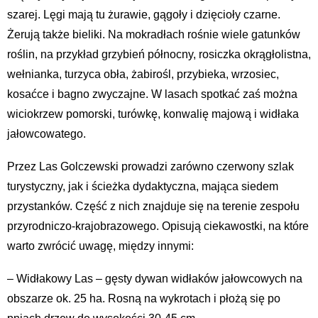
szarej. Lęgi mają tu żurawie, gągoły i dzięcioły czarne.
Żerują także bieliki. Na mokradłach rośnie wiele gatunków
roślin, na przykład grzybień północny, rosiczka okrągłolistna,
wełnianka, turzyca obła, żabirośl, przybieka, wrzosiec,
kosaćce i bagno zwyczajne. W lasach spotkać zaś można
wiciokrzew pomorski, turówkę, konwalię majową i widłaka
jałowcowatego.
Przez Las Golczewski prowadzi zarówno czerwony szlak
turystyczny, jak i ścieżka dydaktyczna, mająca siedem
przystanków. Część z nich znajduje się na terenie zespołu
przyrodniczo-krajobrazowego. Opisują ciekawostki, na które
warto zwrócić uwagę, między innymi:
– Widłakowy Las – gęsty dywan widłaków jałowcowych na
obszarze ok. 25 ha. Rosną na wykrotach i płożą się po