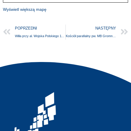
Wyświetl większą mapę
POPRZEDNI
NASTĘPNY
Willa przy al. Wojska Polskiego 113 (budynek NSZZ Solidarność) w Szczecinie
Kościół parafialny pw. MB Gromnicznej