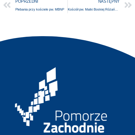
POPRZEDNI
NASTĘPNY
Plebania przy kościele pw. MBNP
Kościół pw. Matki Boskiej Różańcowej