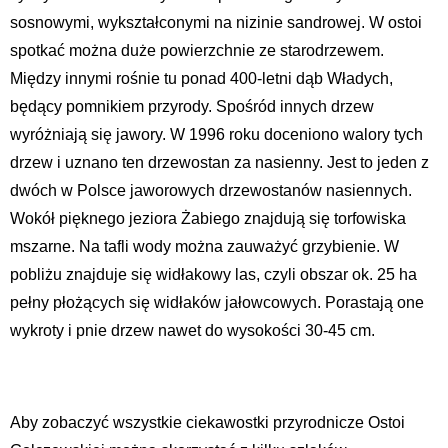
sosnowymi, wykształconymi na nizinie sandrowej. W ostoi
spotkać można duże powierzchnie ze starodrzewem.
Między innymi rośnie tu ponad 400-letni dąb Władych,
będący pomnikiem przyrody. Spośród innych drzew
wyróżniają się jawory. W 1996 roku doceniono walory tych
drzew i uznano ten drzewostan za nasienny. Jest to jeden z
dwóch w Polsce jaworowych drzewostanów nasiennych.
Wokół pięknego jeziora Żabiego znajdują się torfowiska
mszarne. Na tafli wody można zauważyć grzybienie. W
pobliżu znajduje się widłakowy las, czyli obszar ok. 25 ha
pełny płożących się widłaków jałowcowych. Porastają one
wykroty i pnie drzew nawet do wysokości 30-45 cm.
Aby zobaczyć wszystkie ciekawostki przyrodnicze Ostoi