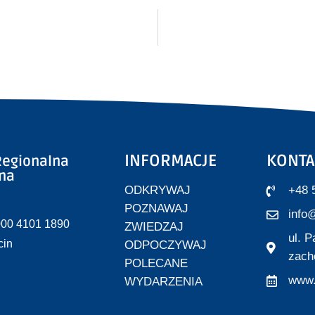
INFORMACJE
KONTA
egionalna
zna
ODKRYWAJ
+48 
POZNAWAJ
info@
000 4101 1890
ZWIEDZAJ
ul. 
cin
ODPOCZYWAJ
zach
POLECANE
www.
WYDARZENIA