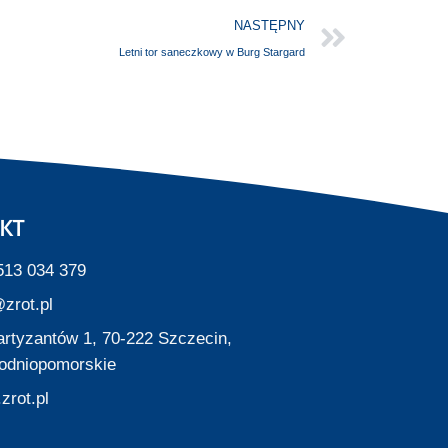
NASTĘPNY
Letni tor saneczkowy w Burg Stargard
KT
513 034 379
zrot.pl
Partyzantów 1, 70-222 Szczecin,
odniopomorskie
zrot.pl