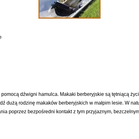
e
pomocą dźwigni hamulca. Makaki berberyjskie są tętniącą życi
dź dużą rodzinę makaków berberyjskich w małpim lesie. W natu
nia poprzez bezpośredni kontakt z tym przyjaznym, bezczelny