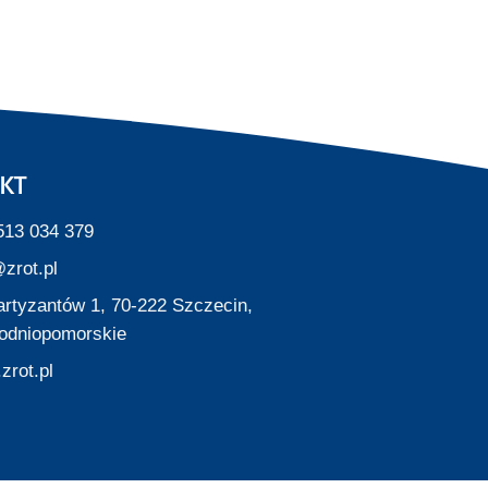
KT
513 034 379
zrot.pl
Partyzantów 1, 70-222 Szczecin,
odniopomorskie
zrot.pl