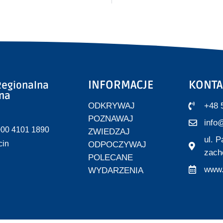
INFORMACJE
KONTA
egionalna
zna
ODKRYWAJ
+48 
POZNAWAJ
info@
000 4101 1890
ZWIEDZAJ
ul. 
cin
ODPOCZYWAJ
zach
POLECANE
www.
WYDARZENIA