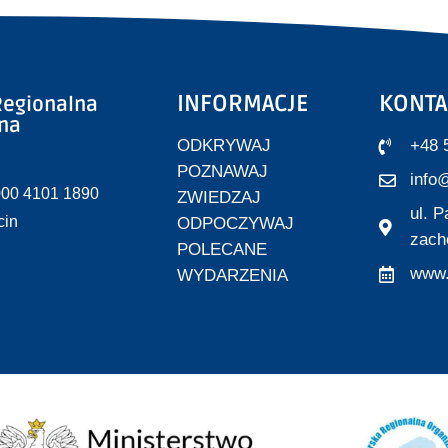
INFORMACJE
KONTA
egionalna
zna
ODKRYWAJ
+48 
POZNAWAJ
info@
000 4101 1890
ZWIEDZAJ
ul. 
cin
ODPOCZYWAJ
zach
POLECANE
www.
WYDARZENIA