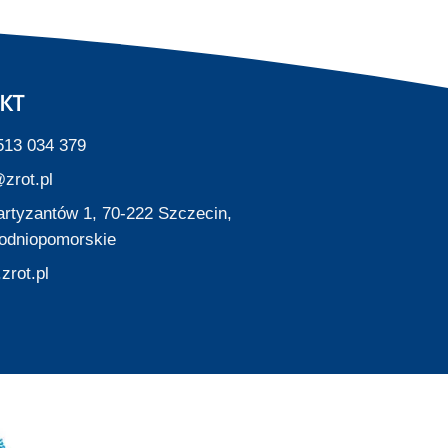
KT
513 034 379
zrot.pl
Partyzantów 1, 70-222 Szczecin,
odniopomorskie
zrot.pl