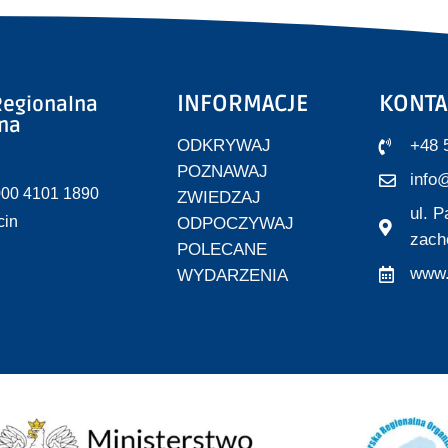
INFORMACJE
KONTA
egionalna
zna
ODKRYWAJ
+48 
POZNAWAJ
info@
000 4101 1890
ZWIEDZAJ
ul. 
cin
ODPOCZYWAJ
zach
POLECANE
www.
WYDARZENIA