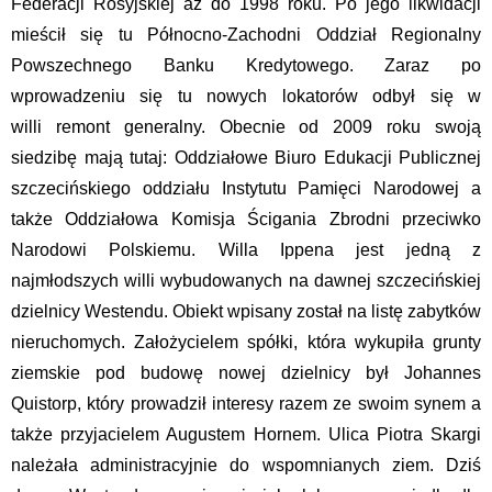
Federacji Rosyjskiej aż do 1998 roku. Po jego likwidacji
mieścił się tu Północno-Zachodni Oddział Regionalny
Powszechnego Banku Kredytowego. Zaraz po
wprowadzeniu się tu nowych lokatorów odbył się w
willi remont generalny. Obecnie od 2009 roku swoją
siedzibę mają tutaj: Oddziałowe Biuro Edukacji Publicznej
szczecińskiego oddziału Instytutu Pamięci Narodowej a
także Oddziałowa Komisja Ścigania Zbrodni przeciwko
Narodowi Polskiemu. Willa Ippena jest jedną z
najmłodszych willi wybudowanych na dawnej szczecińskiej
dzielnicy Westendu. Obiekt wpisany został na listę zabytków
nieruchomych. Założycielem spółki, która wykupiła grunty
ziemskie pod budowę nowej dzielnicy był Johannes
Quistorp, który prowadził interesy razem ze swoim synem a
także przyjacielem Augustem Hornem. Ulica Piotra Skargi
należała administracyjnie do wspomnianych ziem. Dziś