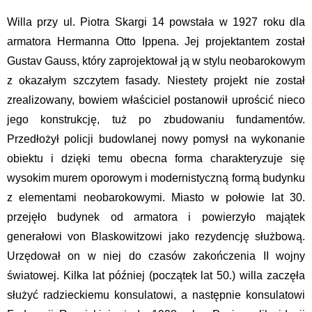
Willa przy ul. Piotra Skargi 14 powstała w 1927 roku dla
armatora Hermanna Otto Ippena. Jej projektantem został
Gustav Gauss, który zaprojektował ją w stylu neobarokowym
z okazałym szczytem fasady. Niestety projekt nie został
zrealizowany, bowiem właściciel postanowił uprościć nieco
jego konstrukcję, tuż po zbudowaniu fundamentów.
Przedłożył policji budowlanej nowy pomysł na wykonanie
obiektu i dzięki temu obecna forma charakteryzuje się
wysokim murem oporowym i modernistyczną formą budynku
z elementami neobarokowymi. Miasto w połowie lat 30.
przejęło budynek od armatora i powierzyło majątek
generałowi von Blaskowitzowi jako rezydencję służbową.
Urzędował on w niej do czasów zakończenia II wojny
światowej. Kilka lat później (początek lat 50.) willa zaczęła
służyć radzieckiemu konsulatowi, a następnie konsulatowi