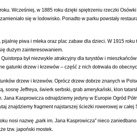
 roku. Wcześniej, w 1885 roku dzięki spiętrzeniu rzeczki Osówki
o zamieniało się w lodowisko. Ponadto w parku powstały resta
 pijalnię piwa i mleka oraz plac zabaw dla dzieci. W 1915 rok
 się dużym zainteresowaniem.
 Quistorpa był niezwykle atrakcyjny dla turystów i mieszkańcó
zne gatunki drzew i krzewów – część z nich dotrwała do obecny
unków drzew i krzewów. Oprócz drzew dobrze znanych w Polsce
, sosnę Jeffreya, świerk serbski, grab amerykański, klon tatars
m. Jana Kasprowicza odnajdziemy jedyny w Europie Ogród Półn
taj znajdziemy fragment najstarszej ścieżki rowerowej w całej
5 roku nosi nazwę „park im. Jana Kasprowicza” nieco zaniedban
kże tzw. japoński mostek.