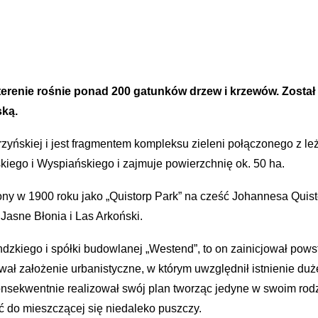
terenie rośnie ponad 200 gatunków drzew i krzewów. Został 
ką.
rzyńskiej i jest fragmentem kompleksu zieleni połączonego z 
kiego i Wyspiańskiego i zajmuje powierzchnię ok. 50 ha.
y w 1900 roku jako „Quistorp Park” na cześć Johannesa Quistor
 Jasne Błonia i Las Arkoński.
andzkiego i spółki budowlanej „Westend”, to on zainicjował pow
ał założenie urbanistyczne, w którym uwzględnił istnienie duż
sekwentnie realizował swój plan tworząc jedyne w swoim rodza
 do mieszczącej się niedaleko puszczy.