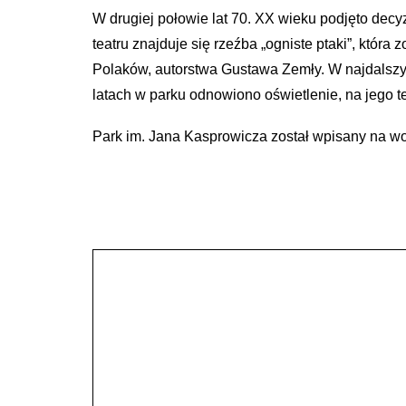
W drugiej połowie lat 70. XX wieku podjęto decyz
teatru znajduje się rzeźba „ogniste ptaki”, kt
Polaków, autorstwa Gustawa Zemły. W najdalszym
latach w parku odnowiono oświetlenie, na jego te
Park im. Jana Kasprowicza został wpisany na w