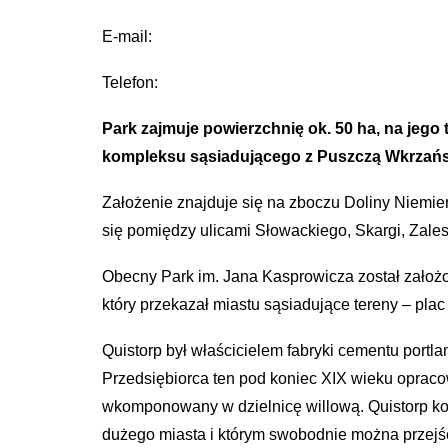
E-mail:
Telefon:
Park zajmuje powierzchnię ok. 50 ha, na jego 
kompleksu sąsiadującego z Puszczą Wkrzańs
Założenie znajduje się na zboczu Doliny Niemie
się pomiędzy ulicami Słowackiego, Skargi, Zales
Obecny Park im. Jana Kasprowicza został założon
który przekazał miastu sąsiadujące tereny – plac
Quistorp był właścicielem fabryki cementu portl
Przedsiębiorca ten pod koniec XIX wieku opracow
wkomponowany w dzielnicę willową. Quistorp kon
dużego miasta i którym swobodnie można przejść