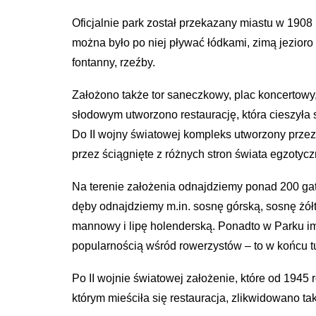
Oficjalnie park został przekazany miastu w 1908
można było po niej pływać łódkami, zimą jezior
fontanny, rzeźby.
Założono także tor saneczkowy, plac koncertowy,
słodowym utworzono restaurację, która cieszyła
Do II wojny światowej kompleks utworzony przez
przez ściągnięte z różnych stron świata egzotyc
Na terenie założenia odnajdziemy ponad 200 gat
dęby odnajdziemy m.in. sosnę górską, sosnę żółtą
mannowy i lipę holenderską. Ponadto w Parku i
popularnością wśród rowerzystów – to w końcu tu
Po II wojnie światowej założenie, które od 194
którym mieściła się restauracja, zlikwidowano ta