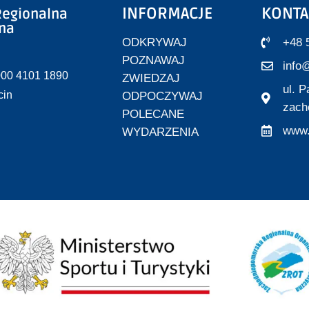
INFORMACJE
KONTA
egionalna
zna
ODKRYWAJ
+48 
POZNAWAJ
info@
000 4101 1890
ZWIEDZAJ
ul. 
cin
ODPOCZYWAJ
zach
POLECANE
www.
WYDARZENIA