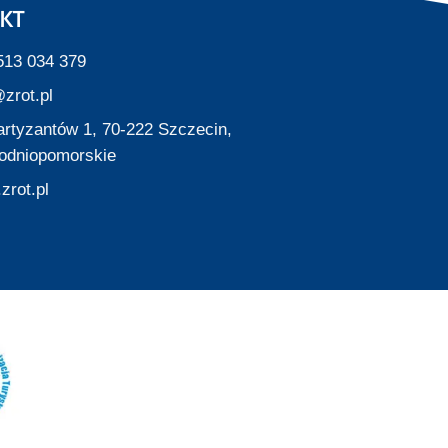
KT
513 034 379
zrot.pl
Partyzantów 1, 70-222 Szczecin,
odniopomorskie
zrot.pl