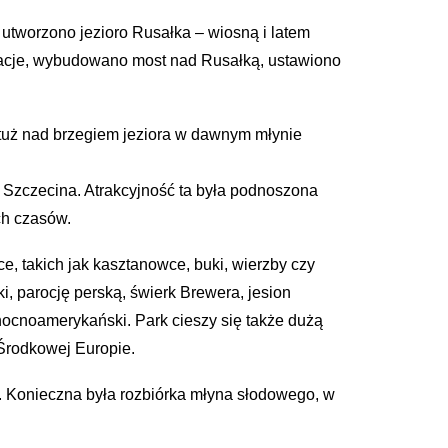
 utworzono jezioro Rusałka – wiosną i latem
uracje, wybudowano most nad Rusałką, ustawiono
u tuż nad brzegiem jeziora w dawnym młynie
w Szczecina. Atrakcyjność ta była podnoszona
ch czasów.
, takich jak kasztanowce, buki, wierzby czy
ki, parocję perską, świerk Brewera, jesion
ocnoamerykański. Park cieszy się także dużą
 Środkowej Europie.
o. Konieczna była rozbiórka młyna słodowego, w