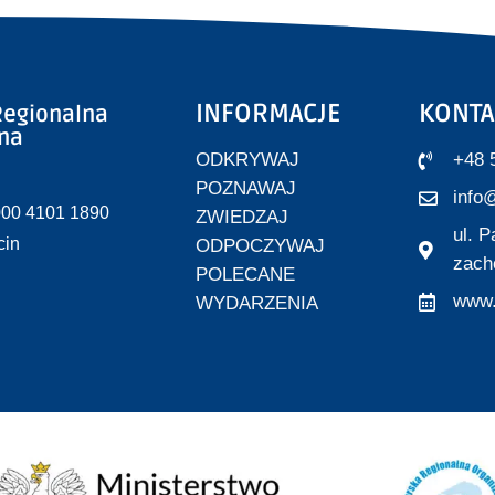
INFORMACJE
KONTA
egionalna
zna
ODKRYWAJ
+48 
POZNAWAJ
info@
000 4101 1890
ZWIEDZAJ
ul. 
cin
ODPOCZYWAJ
zach
POLECANE
www.
WYDARZENIA