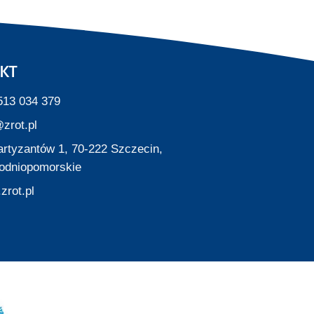
KT
513 034 379
zrot.pl
Partyzantów 1, 70-222 Szczecin,
odniopomorskie
zrot.pl