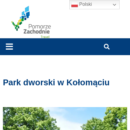
Polski
Park dworski w Kołomąciu