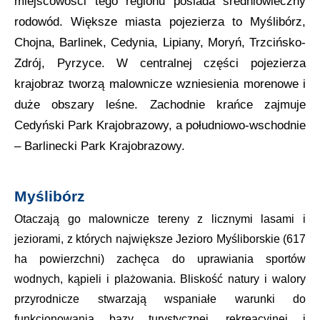
miejscowości tego regionu posiada średniowieczny
rodowód. Większe miasta pojezierza to Myślibórz,
Chojna, Barlinek, Cedynia, Lipiany, Moryń, Trzcińsko-
Zdrój, Pyrzyce. W centralnej części pojezierza
krajobraz tworzą malownicze wzniesienia morenowe i
duże obszary leśne. Zachodnie krańce zajmuje
Cedyński Park Krajobrazowy, a południowo-wschodnie
– Barlinecki Park Krajobrazowy.
Myślibórz
Otaczają go malownicze tereny z licznymi lasami i
jeziorami, z których największe Jezioro Myśliborskie (617
ha powierzchni) zachęca do uprawiania sportów
wodnych, kąpieli i plażowania. Bliskość natury i walory
przyrodnicze stwarzają wspaniałe warunki do
funkcjonowania bazy turystycznej, rekreacyjnej i