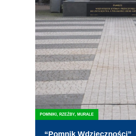
POMNIKI, RZEŹBY, MURALE
“Pomnik Wdzięczności”