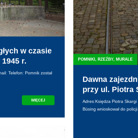
łych w czasie
 1945 r.
POMNIKI, RZEŹBY, MURALE
il: Telefon: Pomnik został
Dawna zajezdn
przy ul. Piotra
WIĘCEJ
Adres:Księdza Piotra Skarg
Büsing wnioskował do policji.