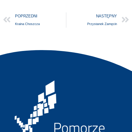
POPRZEDNI
NASTĘPNY
Kraina Choszcza
Przystanek Zamęcin