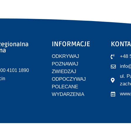
INFORMACJE
KONTA
egionalna
zna
ODKRYWAJ
+48 
POZNAWAJ
info@
000 4101 1890
ZWIEDZAJ
ul. 
cin
ODPOCZYWAJ
zach
POLECANE
www.
WYDARZENIA