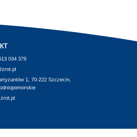
KT
513 034 379
zrot.pl
Partyzantów 1, 70-222 Szczecin,
odniopomorskie
zrot.pl