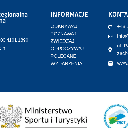
INFORMACJE
KONTA
egionalna
zna
ODKRYWAJ
+48 
POZNAWAJ
info@
000 4101 1890
ZWIEDZAJ
ul. 
cin
ODPOCZYWAJ
zach
POLECANE
www.
WYDARZENIA