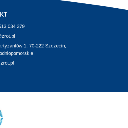
KT
513 034 379
zrot.pl
Partyzantów 1, 70-222 Szczecin,
odniopomorskie
zrot.pl