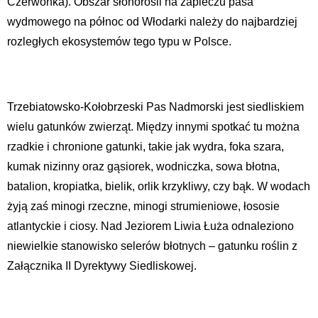
Czerwonka). Obszar słonorośli na zapleczu pasa
wydmowego na północ od Włodarki należy do najbardziej
rozległych ekosystemów tego typu w Polsce.
Trzebiatowsko-Kołobrzeski Pas Nadmorski jest siedliskiem
wielu gatunków zwierząt. Między innymi spotkać tu można
rzadkie i chronione gatunki, takie jak wydra, foka szara,
kumak nizinny oraz gąsiorek, wodniczka, sowa błotna,
batalion, kropiatka, bielik, orlik krzykliwy, czy bąk. W wodach
żyją zaś minogi rzeczne, minogi strumieniowe, łososie
atlantyckie i ciosy. Nad Jeziorem Liwia Łuża odnaleziono
niewielkie stanowisko selerów błotnych – gatunku roślin z
Załącznika II Dyrektywy Siedliskowej.