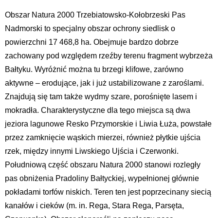
Obszar Natura 2000 Trzebiatowsko-Kołobrzeski Pas
Nadmorski to specjalny obszar ochrony siedlisk o
powierzchni 17 468,8 ha. Obejmuje bardzo dobrze
zachowany pod względem rzeźby terenu fragment wybrzeża
Bałtyku. Wyróżnić można tu brzegi klifowe, zarówno
aktywne – erodujące, jak i już ustabilizowane z zaroślami.
Znajdują się tam także wydmy szare, porośnięte lasem i
mokradła. Charakterystyczne dla tego miejsca są dwa
jeziora lagunowe Resko Przymorskie i Liwia Łuża, powstałe
przez zamknięcie wąskich mierzei, również płytkie ujścia
rzek, między innymi Liwskiego Ujścia i Czerwonki.
Południową część obszaru Natura 2000 stanowi rozległy
pas obniżenia Pradoliny Bałtyckiej, wypełnionej głównie
pokładami torfów niskich. Teren ten jest poprzecinany siecią
kanałów i cieków (m. in. Rega, Stara Rega, Parsęta,